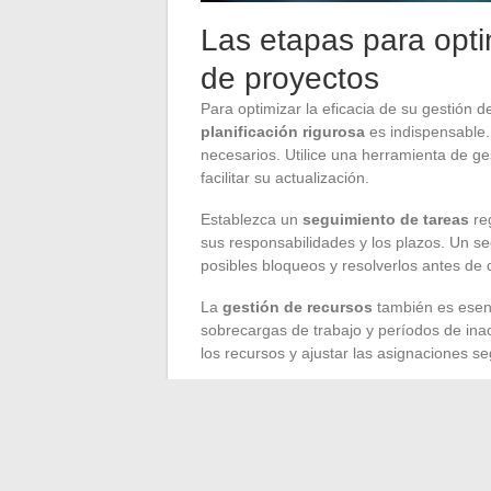
Las etapas para optim
de proyectos
Para optimizar la eficacia de su gestión 
planificación rigurosa
es indispensable. 
necesarios. Utilice una herramienta de ge
facilitar su actualización.
Establezca un
seguimiento de tareas
re
sus responsabilidades y los plazos. Un se
posibles bloqueos y resolverlos antes de 
La
gestión de recursos
también es esenc
sobrecargas de trabajo y períodos de inact
los recursos y ajustar las asignaciones s
Para una gestión efectiva del tiempo, ad
la técnica Pomodoro. Estas técnicas ayud
No descuide la
gestión de cartera de p
utilice herramientas para tener una visión