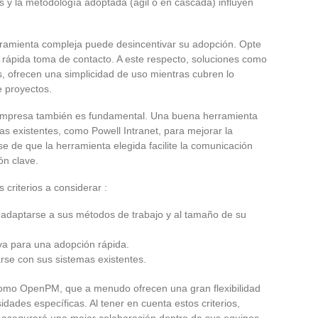
s y la metodología adoptada (ágil o en cascada) influyen
erramienta compleja puede desincentivar su adopción. Opte
na rápida toma de contacto. A este respecto, soluciones como
, ofrecen una simplicidad de uso mientras cubren lo
e proyectos.
 empresa también es fundamental. Una buena herramienta
s existentes, como Powell Intranet, para mejorar la
se de que la herramienta elegida facilite la comunicación
ón clave.
s criterios a considerar :
adaptarse a sus métodos de trabajo y al tamaño de su
iva para una adopción rápida.
se con sus sistemas existentes.
como OpenPM, que a menudo ofrecen una gran flexibilidad
ades específicas. Al tener en cuenta estos criterios,
y asegurará una mejor colaboración dentro de sus equipos.