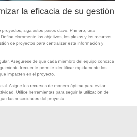
izar la eficacia de su gestión
de proyectos, siga estos pasos clave. Primero, una
Defina claramente los objetivos, los plazos y los recursos
stión de proyectos para centralizar esta información y
gular. Asegúrese de que cada miembro del equipo conozca
guimiento frecuente permite identificar rápidamente los
que impacten en el proyecto.
ial. Asigne los recursos de manera óptima para evitar
ividad. Utilice herramientas para seguir la utilización de
egún las necesidades del proyecto.
opte técnicas de
gestión del tiempo
como el timeboxing o
an a mantener la concentración y a cumplir con los plazos.
royectos
. Si gestiona varios proyectos simultáneamente,
 general. Esto le permitirá priorizar los proyectos según su