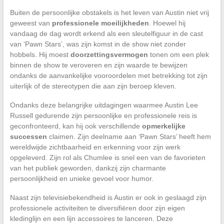
Buiten de persoonlijke obstakels is het leven van Austin niet vrij
geweest van
professionele moeilijkheden
. Hoewel hij
vandaag de dag wordt erkend als een sleutelfiguur in de cast
van ‘Pawn Stars’, was zijn komst in de show niet zonder
hobbels. Hij moest
doorzettingsvermogen
tonen om een plek
binnen de show te veroveren en zijn waarde te bewijzen
ondanks de aanvankelijke vooroordelen met betrekking tot zijn
uiterlijk of de stereotypen die aan zijn beroep kleven.
Ondanks deze belangrijke uitdagingen waarmee Austin Lee
Russell gedurende zijn persoonlijke en professionele reis is
geconfronteerd, kan hij ook verschillende
opmerkelijke
successen
claimen. Zijn deelname aan ‘Pawn Stars’ heeft hem
wereldwijde zichtbaarheid en erkenning voor zijn werk
opgeleverd. Zijn rol als Chumlee is snel een van de favorieten
van het publiek geworden, dankzij zijn charmante
persoonlijkheid en unieke gevoel voor humor.
Naast zijn televisiebekendheid is Austin er ook in geslaagd zijn
professionele activiteiten te diversifiëren door zijn eigen
kledinglijn en een lijn accessoires te lanceren. Deze