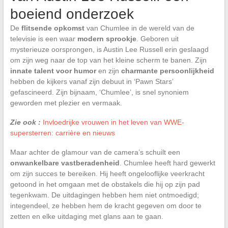
boeiend onderzoek
De
flitsende opkomst
van Chumlee in de wereld van de
televisie is een waar
modern sprookje
. Geboren uit
mysterieuze oorsprongen, is Austin Lee Russell erin geslaagd
om zijn weg naar de top van het kleine scherm te banen. Zijn
innate talent voor humor
en zijn
charmante persoonlijkheid
hebben de kijkers vanaf zijn debuut in ‘Pawn Stars’
gefascineerd. Zijn bijnaam, ‘Chumlee’, is snel synoniem
geworden met plezier en vermaak.
Zie ook :
Invloedrijke vrouwen in het leven van WWE-
supersterren: carrière en nieuws
Maar achter de glamour van de camera’s schuilt een
onwankelbare vastberadenheid
. Chumlee heeft hard gewerkt
om zijn succes te bereiken. Hij heeft ongelooflijke veerkracht
getoond in het omgaan met de obstakels die hij op zijn pad
tegenkwam. De uitdagingen hebben hem niet ontmoedigd;
integendeel, ze hebben hem de kracht gegeven om door te
zetten en elke uitdaging met glans aan te gaan.