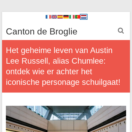
Canton de Broglie
Het geheime leven van Austin
Lee Russell, alias Chumlee:
ontdek wie er achter het
iconische personage schuilgaat!