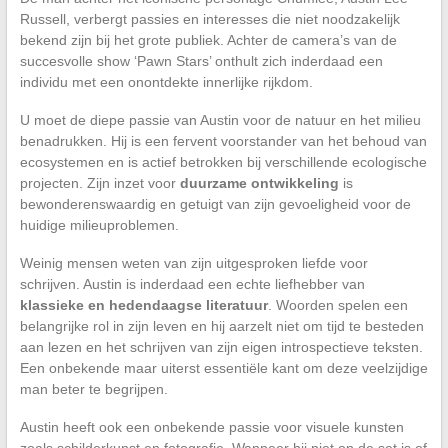
Russell, verbergt passies en interesses die niet noodzakelijk
bekend zijn bij het grote publiek. Achter de camera’s van de
succesvolle show ‘Pawn Stars’ onthult zich inderdaad een
individu met een onontdekte innerlijke rijkdom.
U moet de diepe passie van Austin voor de natuur en het milieu
benadrukken. Hij is een fervent voorstander van het behoud van
ecosystemen en is actief betrokken bij verschillende ecologische
projecten. Zijn inzet voor
duurzame ontwikkeling
is
bewonderenswaardig en getuigt van zijn gevoeligheid voor de
huidige milieuproblemen.
Weinig mensen weten van zijn uitgesproken liefde voor
schrijven. Austin is inderdaad een echte liefhebber van
klassieke en hedendaagse literatuur
. Woorden spelen een
belangrijke rol in zijn leven en hij aarzelt niet om tijd te besteden
aan lezen en het schrijven van zijn eigen introspectieve teksten.
Een onbekende maar uiterst essentiële kant om deze veelzijdige
man beter te begrijpen.
Austin heeft ook een onbekende passie voor visuele kunsten
zoals schilderkunst en fotografie. Wanneer hij niet op de set is of