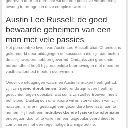
gedreven door de oprechte wil om een positieve verandering
teweeg te brengen in deze complexe wereld.
Austin Lee Russell: de goed
bewaarde geheimen van een
man met vele passies
Het persoonlijke leven van Austin Lee Russell, alias Chumlee, is
gekenmerkt door uitdagingen en successen die zijn pad buiten
de schijnwerpers hebben gevormd. Ondanks zijn groeiende
beroemdheid heeft hij persoonlijke beproevingen met moed en
vastberadenheid moeten overwinnen.
Onder de uitdagingen waarmee Austin te maken heeft gehad,
zijn zijn
gewichtproblemen
. Gedurende zijn leven heeft hij
gevochten tegen obesitas, wat soms zijn zelfvertrouwen heeft
beïnvloed. Dankzij een onwrikbare wil en sterke steun van zijn
naasten, is hij erin geslaagd een gezondere levensstijl aan te
nemen. Hij heeft een
indrukwekkende fysieke transformatie
ondergaan door af te vallen en een uitgebalanceerd dieet te
combineren met een regelmatige trainingsroutine.