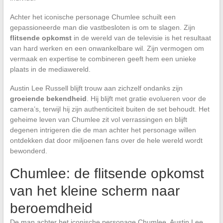
Achter het iconische personage Chumlee schuilt een
gepassioneerde man die vastbesloten is om te slagen. Zijn
flitsende opkomst
in de wereld van de televisie is het resultaat
van hard werken en een onwankelbare wil. Zijn vermogen om
vermaak en expertise te combineren geeft hem een unieke
plaats in de mediawereld.
Austin Lee Russell blijft trouw aan zichzelf ondanks zijn
groeiende bekendheid
. Hij blijft met gratie evolueren voor de
camera’s, terwijl hij zijn authenticiteit buiten de set behoudt. Het
geheime leven van Chumlee zit vol verrassingen en blijft
degenen intrigeren die de man achter het personage willen
ontdekken dat door miljoenen fans over de hele wereld wordt
bewonderd.
Chumlee: de flitsende opkomst
van het kleine scherm naar
beroemdheid
De man achter het iconische personage Chumlee, Austin Lee