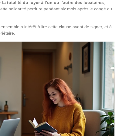
 la totalité du loyer à l’un ou l’autre des locataires
,
ette solidarité perdure pendant six mois après le congé du
nsemble a intérêt à lire cette clause avant de signer, et à
riétaire.