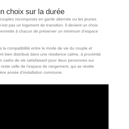
n choix sur la durée
s couples recomposés en garde alternée ou les jeunes
 n’est pas un logement de transition. Il devient un choix
n permette à chacun de préserver un minimum d’espace
s la compatibilité entre le mode de vie du couple et
t bien distribué dans une résidence calme, à proximité
n cadre de vie satisfaisant pour deux personnes sur
 reste celle de l’espace de rangement, qui se révèle
ère année d’installation commune.