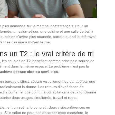
e plus demandé sur le marché locatif français. Pour un
fermée, un salon-séjour, une cuisine et une salle de bain)
quotidien s’avère plus nuancée, surtout quand le télétravail
nfant se dessine à moyen terme.
s un T2 : le vrai critère de tri
e, les couples en T2 identifient comme principale source de
multanément dans le même espace. Le problème n’est pas la
euxième espace clos ou semi-clos
.
oin bureau distinct, séparé visuellement du canapé par une
radicalement la donne. Les retours d’expérience de
tifs confirment ce point : la cohabitation à deux fonctionne
utorise deux usages simultanés, travail et repos.
ntalement un scénario concret : deux visioconférences en
 Si le salon ne peut pas absorber cette contrainte, le